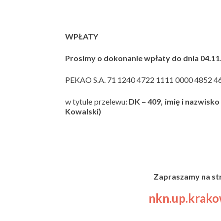
WPŁATY
Prosimy o dokonanie wpłaty do dnia 04.11.
PEKAO S.A. 71 1240 4722 1111 0000 4852 4
w tytule przelewu
: DK – 409, imię i nazwisk
Kowalski)
Zapraszamy na st
nkn.up.krako