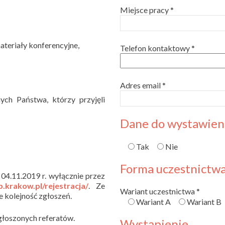
Miejsce pracy *
ateriały konferencyjne,
Telefon kontaktowy *
Adres email *
ych Państwa, którzy przyjęli
Dane do wystawieni
Tak
Nie
Forma uczestnictw
04.11.2019 r. wyłącznie przez
p.krakow.pl/rejestracja/
. Ze
Wariant uczestnictwa *
e kolejność zgłoszeń.
Wariant A
Wariant B
głoszonych referatów.
Wystąpienie