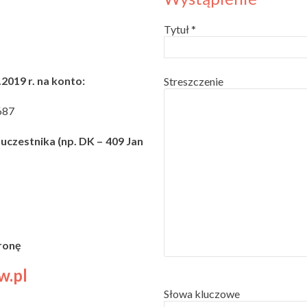
Tytuł *
2019 r. na konto:
Streszczenie
687
o uczestnika (np. DK – 409 Jan
ronę
w.pl
Słowa kluczowe