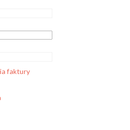
a faktury
a