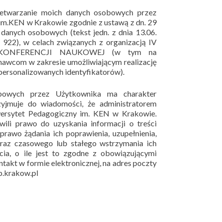
etwarzanie moich danych osobowych przez
im.KEN w Krakowie zgodnie z ustawą z dn. 29
e danych osobowych (tekst jedn. z dnia 13.06.
z. 922), w celach związanych z organizacją IV
KONFERENCJI NAUKOWEJ (w tym na
nawcom w zakresie umożliwiającym realizację
spersonalizowanych identyfikatorów).
bowych przez Użytkownika ma charakter
yjmuje do wiadomości, że administratorem
ersytet Pedagogiczny im. KEN w Krakowie.
li prawo do uzyskania informacji o treści
rawo żądania ich poprawienia, uzupełnienia,
 oraz czasowego lub stałego wstrzymania ich
ęcia, o ile jest to zgodne z obowiązującymi
takt w formie elektronicznej, na adres poczty
p.krakow.pl