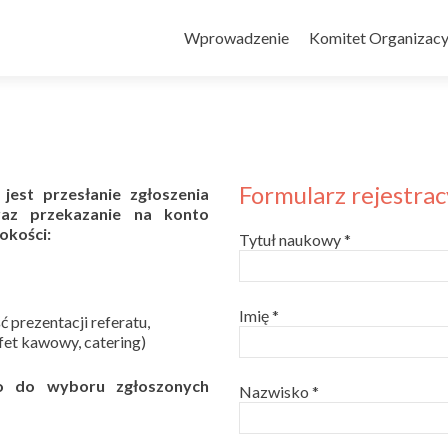
Przejdź
do
Wprowadzenie
Komitet Organizacy
treści
Formularz rejestrac
jest przesłanie zgłoszenia
oraz przekazanie na konto
okości:
Tytuł naukowy *
Imię *
 prezentacji referatu,
ufet kawowy, catering)
wo do wyboru zgłoszonych
Nazwisko *